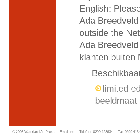
English: Please 
Ada Breedveld 
outside the Ne
Ada Breedveld 
klanten buiten
Beschikbaar
limited e
beeldmaat 
© 2005 Waterland Art Press
·
Email ons
· Telefoon 0299 423634 · Fax 0299 413