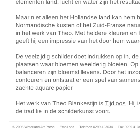
elementen land, lucht en water zijn het resulta
Maar niet alleen het Hollandse land kan hem 
Normandische kusten of het Zuid-Franse natuu
in het werk van Theo. Met heldere kleuren en
geeft hij een impressie van het door hem waa
De veelzijdig schilder doet indrukken op in, de
plaatsen waar bloemen weelderig bloeien. Op h
balanceren zijn bloemstillevens. Door het inz
contouren en ontstaat er een spel van samen
zachte aquarelpapier
Het werk van Theo Blankestijn is
Tijdloos
. Hij
de traditie in de schilderkunst voort.
© 2005 Waterland Art Press
·
Email ons
· Telefoon 0299 423634 · Fax 0299 413