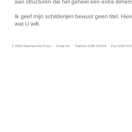
aan structuren die het geheel een extra dimen
Ik geef mijn schilderijen bewust geen titel. Hier
wat U wilt.
© 2005 Waterland Art Press
·
Email ons
· Telefoon 0299 423634 · Fax 0299 413