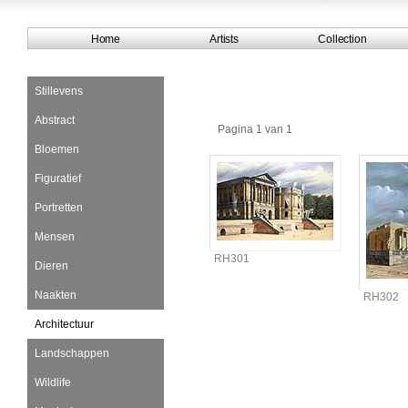
Home
Artists
Collection
Stillevens
Abstract
Pagina 1 van 1
Bloemen
Figuratief
Portretten
Mensen
RH301
Dieren
Naakten
RH302
Architectuur
Landschappen
Wildlife