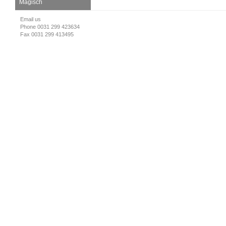
Magisch
Email us
Phone 0031 299 423634
Fax 0031 299 413495