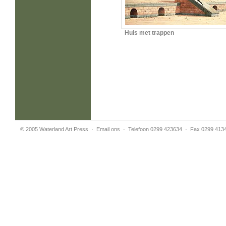
Huis met trappen
© 2005 Waterland Art Press
·
Email ons
· Telefoon 0299 423634 · Fax 0299 413