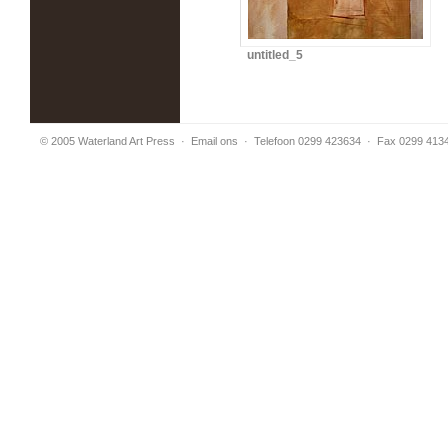
untitled_5
© 2005 Waterland Art Press
·
Email ons
· Telefoon 0299 423634 · Fax 0299 413