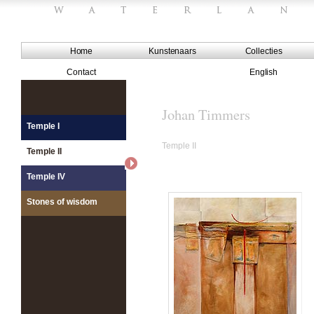
Home
Kunstenaars
Collecties
Contact
English
Johan Timmers
Temple I
Temple II
Temple II
Temple IV
Stones of wisdom