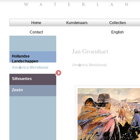
Home
Kunstenaars
Collecties
Contact
English
Jan Groenhart
Hollandse
Landschappen
Am�rica Meridional
Am�rica Meridional
Silhouettes
Zeeën