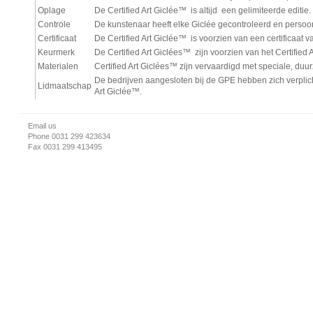
Oplage
De Certified Art Giclée™
is altijd een gelimiteerde editie.
Controle
De kunstenaar heeft elke Giclée gecontroleerd en persoo
Certificaat
De Certified Art Giclée™
is voorzien van een certificaat 
Keurmerk
De Certified Art Giclées™
zijn voorzien van het Certified
Materialen
Certified Art Giclées™
zijn vervaardigd met speciale, duu
De bedrijven aangesloten bij de GPE hebben zich verplich
Lidmaatschap
Art Giclée™.
Email us
Phone 0031 299 423634
Fax 0031 299 413495