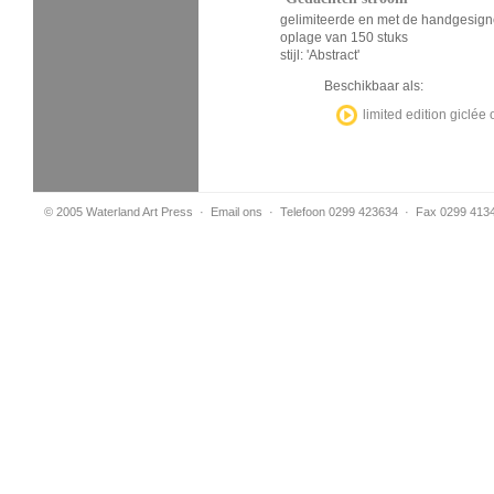
gelimiteerde en met de handgesign
oplage van 150 stuks
stijl: 'Abstract'
Beschikbaar als:
limited edition giclé
© 2005 Waterland Art Press
·
Email ons
· Telefoon 0299 423634 · Fax 0299 413