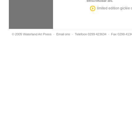
Beschikbaar als:
limited edition giclé
© 2005 Waterland Art Press
·
Email ons
· Telefoon 0299 423634 · Fax 0299 413