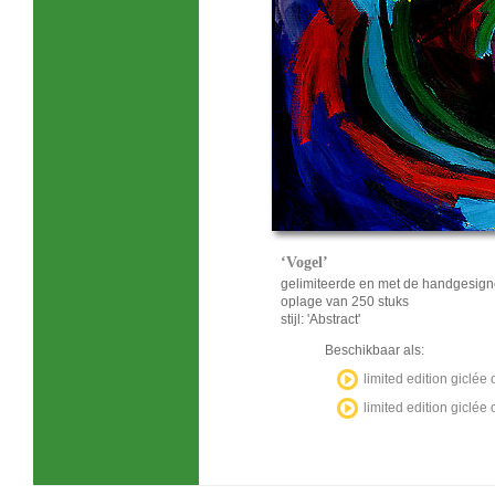
‘Vogel’
gelimiteerde en met de handgesign
oplage van 250 stuks
stijl: 'Abstract'
Beschikbaar als:
limited edition giclé
limited edition giclé