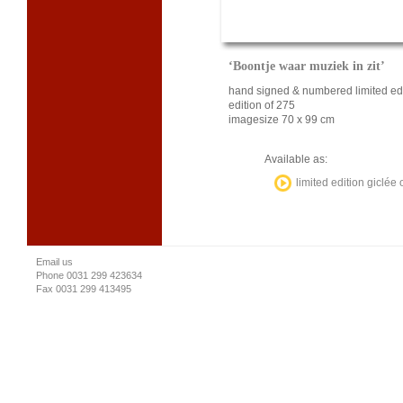
‘Boontje waar muziek in zit’
hand signed & numbered limited edi
edition of 275
imagesize 70 x 99 cm
Available as:
limited edition giclée
Email us
Phone 0031 299 423634
Fax 0031 299 413495