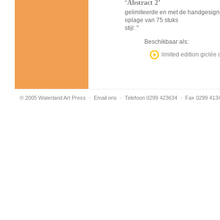
‘Abstract 2’
gelimiteerde en met de handgesign
oplage van 75 stuks
stijl: ''
Beschikbaar als:
limited edition giclé
© 2005 Waterland Art Press
·
Email ons
· Telefoon 0299 423634 · Fax 0299 413