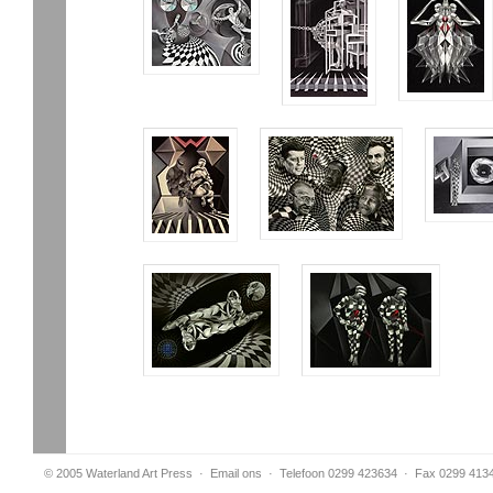
© 2005 Waterland Art Press
·
Email ons
· Telefoon 0299 423634 · Fax 0299 413