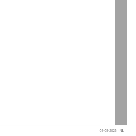
Generated in 0.039172887802124s -
08-08-2026 · NL