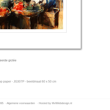
eerde giclée
e op paper - JG307P - beeldmaat 60 x 50 cm
495 ·
Algemene voorwaarden
·
Hosted by MvlWebdesign.nl