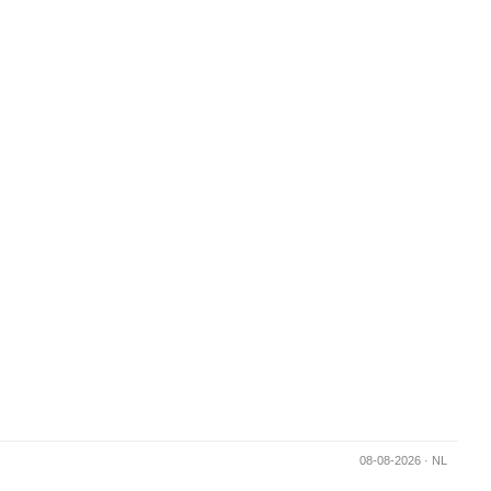
Generated in 0.035130023956299s -
08-08-2026 · NL