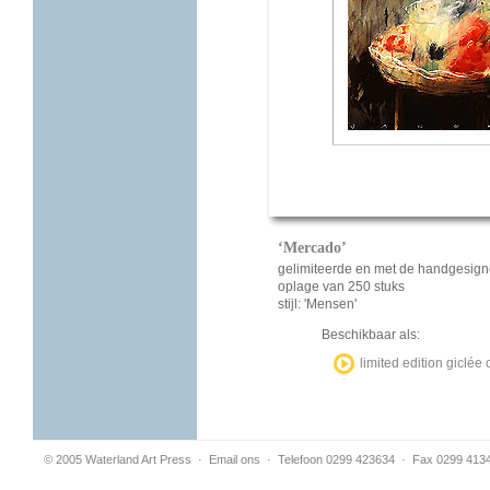
‘Mercado’
gelimiteerde en met de handgesign
oplage van 250 stuks
stijl: 'Mensen'
Beschikbaar als:
limited edition giclé
© 2005 Waterland Art Press
·
Email ons
· Telefoon 0299 423634 · Fax 0299 413