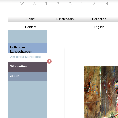
Home
Kunstenaars
Collecties
Contact
English
Hollandse
Landschappen
Am�rica Meridional
Silhouettes
Zeeën