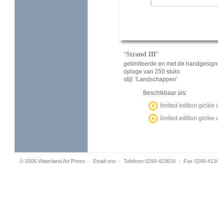
‘Strand III’
gelimiteerde en met de handgesign
oplage van 250 stuks
stijl: 'Landschappen'
Beschikbaar als:
limited edition giclé
limited edition giclé
© 2005 Waterland Art Press
·
Email ons
· Telefoon 0299 423634 · Fax 0299 413