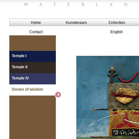
Home
Kunstenaars
Collecties
Contact
English
Temple I
Temple II
Temple IV
Stones of wisdom