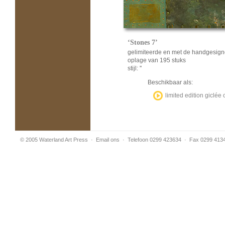
‘Stones 7’
gelimiteerde en met de handgesign
oplage van 195 stuks
stijl: ''
Beschikbaar als:
limited edition giclé
© 2005 Waterland Art Press
·
Email ons
· Telefoon 0299 423634 · Fax 0299 413