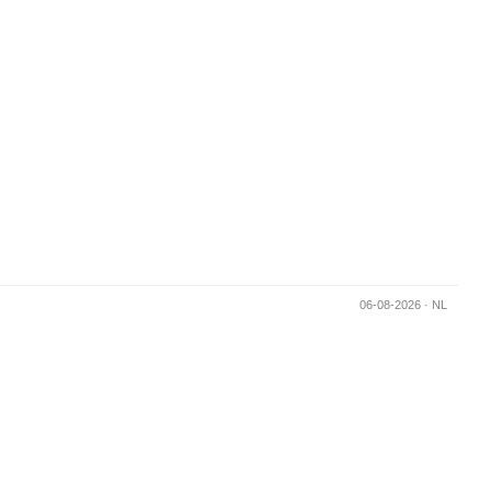
Generated in 0.032037973403931s -
06-08-2026 · NL