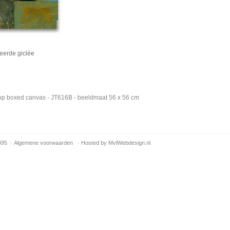
eerde giclée
e op boxed canvas - JT616B - beeldmaat 56 x 56 cm
495 ·
Algemene voorwaarden
·
Hosted by MvlWebdesign.nl