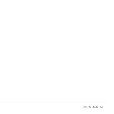
Generated in 0.046187877655029s -
08-08-2026 · NL