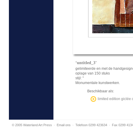
‘untitled_3’
gelimiteerde en met de handgesign
oplage van 150 stuks
stijl: ''
Monumentale kunstwerken.
Beschikbaar als:
limited edition giclé
© 2005 Waterland Art Press
·
Email ons
· Telefoon 0299 423634 · Fax 0299 413