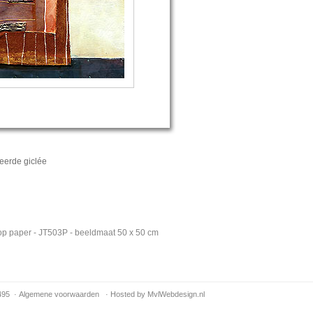
eerde giclée
e op paper - JT503P - beeldmaat 50 x 50 cm
495 ·
Algemene voorwaarden
·
Hosted by MvlWebdesign.nl