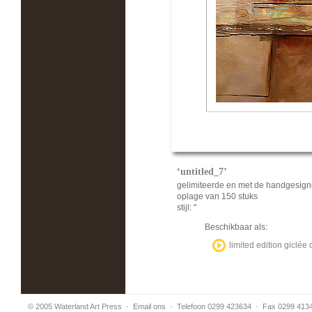
‘untitled_7’
gelimiteerde en met de handgesign
oplage van 150 stuks
stijl: ''
Beschikbaar als:
limited edition giclé
© 2005 Waterland Art Press
·
Email ons
· Telefoon 0299 423634 · Fax 0299 413