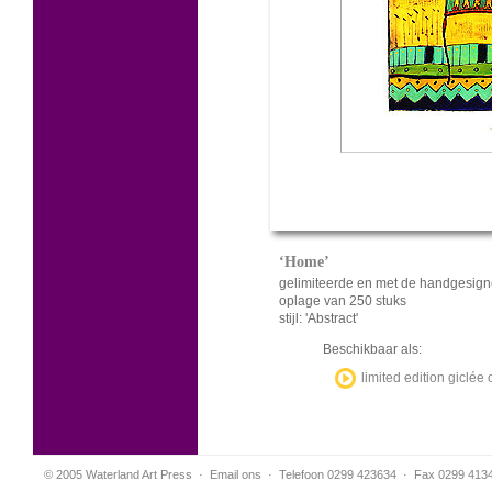
‘Home’
gelimiteerde en met de handgesign
oplage van 250 stuks
stijl: 'Abstract'
Beschikbaar als:
limited edition giclé
© 2005 Waterland Art Press
·
Email ons
· Telefoon 0299 423634 · Fax 0299 413