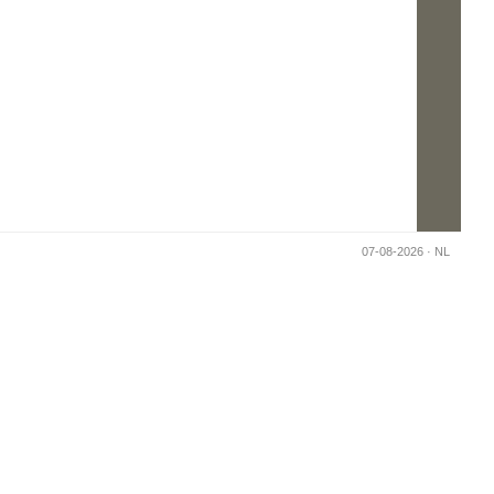
Generated in 0.031491994857788s -
07-08-2026 · NL