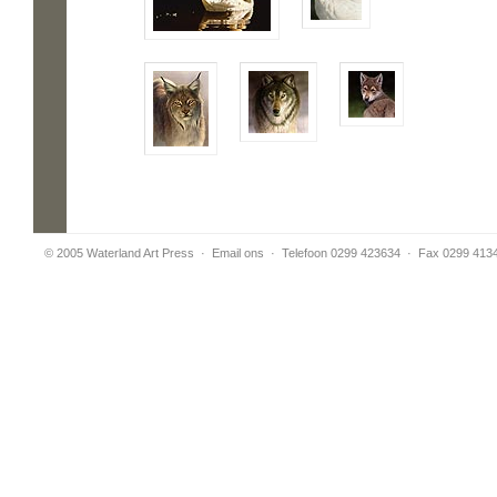
© 2005 Waterland Art Press
·
Email ons
· Telefoon 0299 423634 · Fax 0299 413