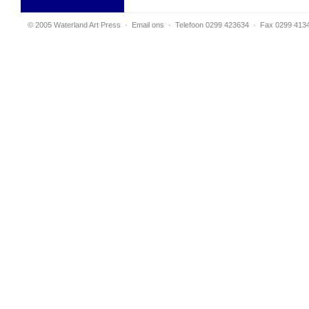
© 2005 Waterland Art Press
·
Email ons
· Telefoon 0299 423634 · Fax 0299 413