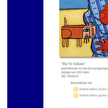
‘Dar Es Salaam’
gelimiteerde en met de handgesign
oplage van 250 stuks
stijl: 'Abstract'
Beschikbaar als:
limited edition giclé
limited edition gicl